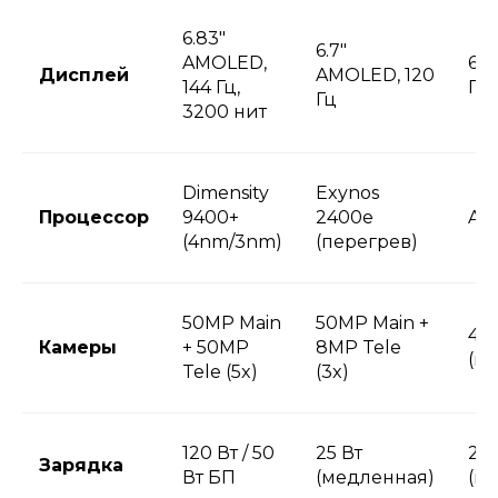
6.83"
6.7"
AMOLED,
6.1
Дисплей
AMOLED, 120
144 Гц,
Гц
Гц
3200 нит
Dimensity
Exynos
Процессор
9400+
2400е
App
(4nm/3nm)
(перегрев)
50MP Main
50MP Main +
48
Камеры
+ 50MP
8MP Tele
(не
Tele (5x)
(3x)
120 Вт / 50
25 Вт
20 
Зарядка
Вт БП
(медленная)
(м