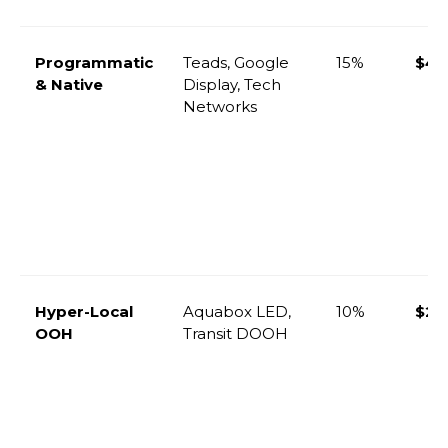
Programmatic
Teads, Google
15%
$44
& Native
Display, Tech
Networks
Hyper-Local
Aquabox LED,
10%
$29
OOH
Transit DOOH