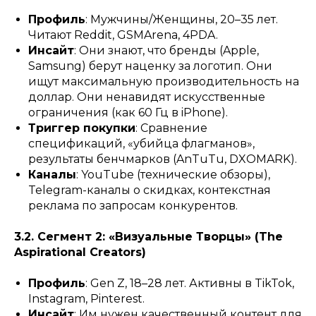
Профиль
: Мужчины/Женщины, 20–35 лет.
Читают Reddit, GSMArena, 4PDA.
Инсайт
: Они знают, что бренды (Apple,
Samsung) берут наценку за логотип. Они
ищут максимальную производительность на
доллар. Они ненавидят искусственные
ограничения (как 60 Гц в iPhone).
Триггер покупки
: Сравнение
спецификаций, «убийца флагманов»,
результаты бенчмарков (AnTuTu, DXOMARK).
Каналы
: YouTube (технические обзоры),
Telegram-каналы о скидках, контекстная
реклама по запросам конкурентов.
3.2. Сегмент 2: «Визуальные Творцы» (The
Aspirational Creators)
Профиль
: Gen Z, 18–28 лет. Активны в TikTok,
Instagram, Pinterest.
Инсайт
: Им нужен качественный контент для