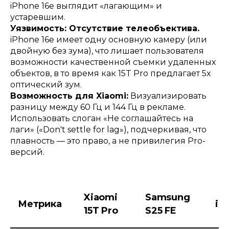
iPhone 16e выглядит «лагающим» и
устаревшим.
Уязвимость: Отсутствие телеобъектива.
iPhone 16e имеет одну основную камеру (или
двойную без зума), что лишает пользователя
возможности качественной съемки удаленных
объектов, в то время как 15T Pro предлагает 5x
оптический зум.
Возможность для Xiaomi:
Визуализировать
разницу между 60 Гц и 144 Гц в рекламе.
Использовать слоган «Не соглашайтесь на
лаги» («Don't settle for lag»), подчеркивая, что
плавность — это право, а не привилегия Pro-
версий.
Xiaomi
Samsung
Метрика
iP
15T Pro
S25 FE