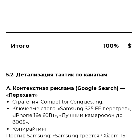
Итого
100%
$2
5.2. Детализация тактик по каналам
А. Контекстная реклама (Google Search) —
«Перехват»
Стратегия: Competitor Conquesting.
Ключевые слова: «Samsung S25 FE перегрев»,
«iPhone 16e 60Гц», «Лучший камерофон до
800$».
Копирайтинг:
Против Samsung: «Samsung греется? Xiaomi 15T