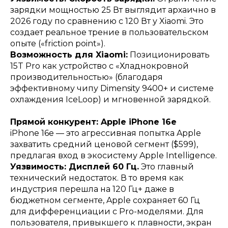
зарядки мощностью 25 Вт выглядит архаично в
2026 году по сравнению с 120 Вт у Xiaomi. Это
создает реальное трение в пользовательском
опыте («friction point»).
Возможность для Xiaomi:
Позиционировать
15T Pro как устройство с «Хладнокровной
производительностью» (благодаря
эффективному чипу Dimensity 9400+ и системе
охлаждения IceLoop) и мгновенной зарядкой.
Прямой конкурент: Apple iPhone 16e
iPhone 16e — это агрессивная попытка Apple
захватить средний ценовой сегмент ($599),
предлагая вход в экосистему Apple Intelligence.
Уязвимость: Дисплей 60 Гц.
Это главный
технический недостаток. В то время как
индустрия перешла на 120 Гц+ даже в
бюджетном сегменте, Apple сохраняет 60 Гц
для дифференциации с Pro-моделями. Для
пользователя, привыкшего к плавности, экран