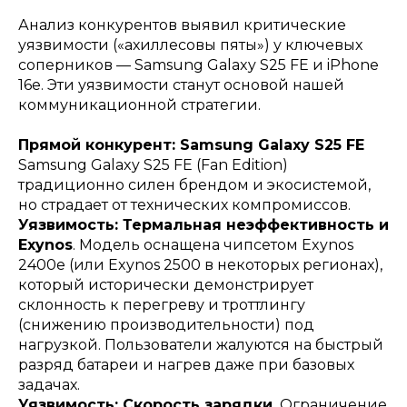
Анализ конкурентов выявил критические
уязвимости («ахиллесовы пяты») у ключевых
соперников — Samsung Galaxy S25 FE и iPhone
16e. Эти уязвимости станут основой нашей
коммуникационной стратегии.
Прямой конкурент: Samsung Galaxy S25 FE
Samsung Galaxy S25 FE (Fan Edition)
традиционно силен брендом и экосистемой,
но страдает от технических компромиссов.
Уязвимость: Термальная неэффективность и
Exynos
. Модель оснащена чипсетом Exynos
2400e (или Exynos 2500 в некоторых регионах),
который исторически демонстрирует
склонность к перегреву и троттлингу
(снижению производительности) под
нагрузкой. Пользователи жалуются на быстрый
разряд батареи и нагрев даже при базовых
задачах.
Уязвимость: Скорость зарядки.
Ограничение