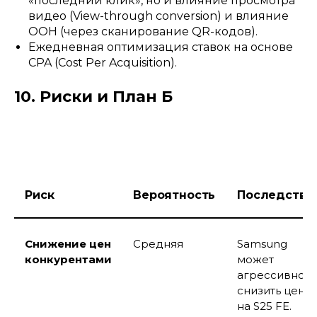
«последний клик», но и влияние просмотра
видео (View-through conversion) и влияние
OOH (через сканирование QR-кодов).
Ежедневная оптимизация ставок на основе
CPA (Cost Per Acquisition).
10. Риски и План Б
Риск
Вероятность
Последстви
Снижение цен
Средняя
Samsung
конкурентами
может
агрессивно
снизить цену
на S25 FE.