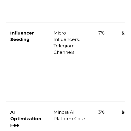
Influencer
Micro-
7%
$20
Seeding
Influencers,
Telegram
Channels
AI
Minora AI
3%
$8,
Optimization
Platform Costs
Fee